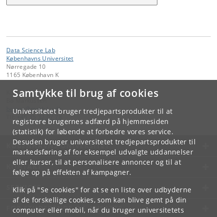
Data Science Lab
Københavns Universitet
Nørregade 10
1165 København K
Samtykke til brug af cookies
Kontakt:
Bo Markussen
bomar
@
math
.
ku
.
dk
Universitetet bruger tredjepartsprodukter til at
Tlf:
+45 35 32 07 78
registrere brugernes adfærd på hjemmesiden
(statistik) for løbende at forbedre vores service.
Desuden bruger universitetet tredjepartsprodukter til
KØBENHAVNS UNIVERSITET
markedsføring af for eksempel udvalgte uddannelser
eller kurser, til at personalisere annoncer og til at
KONTAKT
følge op på effekten af kampagner.
SERVICES
Klik på "Se cookies" for at se en liste over udbyderne
af de forskellige cookies, som kan blive gemt på din
FOR STUDERENDE OG ANSATTE
computer eller mobil, når du bruger universitetets